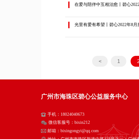
在爱与陪伴中互相治愈丨碧心202
光里有爱有希望丨碧心2022年8月
<
1
广州市海珠区碧心公益服务中心
手机：18024040673
微信客服号：bixin212
邮箱：bixingongyi@qq.com