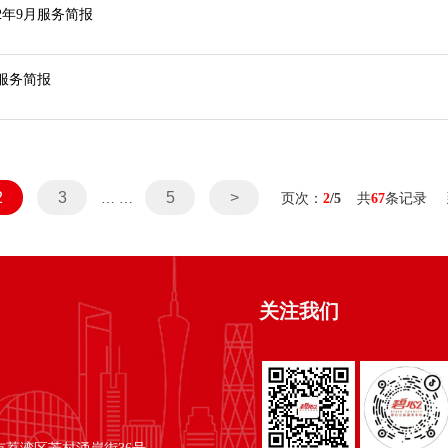
2年9月服务简报
服务简报
2
3
5
>
… …
页次：
2
/5
共
67
条记录 
关注我们