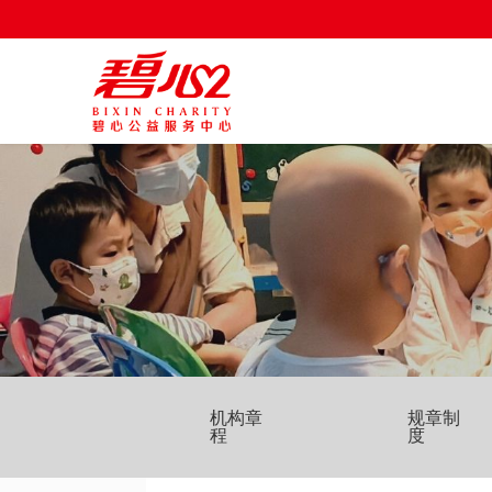
机构章
规章制
程
度