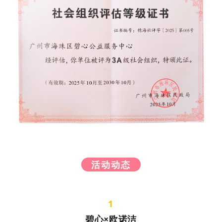
活动动态
1
碧心×欧诺洁