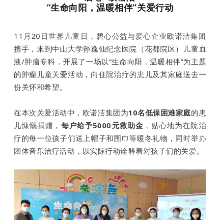
“生命向阳，温暖相伴”关爱行动
11月20日世界儿童日，碧心公益与爱心企业欧诺洁集团
携手，来到中山大学孙逸仙纪念医院（花都院区）儿童血
液/肿瘤专科，开展了一场以“生命向阳，温暖相伴”为主题
的
肿瘤儿童
关爱活动，向住院治疗的患儿及其家庭送去一
份关怀和希望。
在
本次关爱活动中，欧诺洁集团为
10名低保困难家庭
的患
儿慷慨捐赠，
每户给予5000元救助金
，贴心
地为在院治
疗的每一位孩子们送上帽子和围巾等暖冬礼物，同时举办
团体音乐治疗活动，以实际行动诠释着对孩子们的关爱。