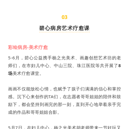
03
碧心病房艺术疗愈课
彩绘病房-美术疗愈
5-6月，碧心公益携手杨之光美术、画趣创想艺术坊的老
师们，在市妇儿中心、中山三院、珠江医院等共开展了
8
场
美术疗愈课堂。
画画不仅能放松心情，也赋予了孩子们满满的信心和掌控
感。沉下心来创作的TA们，在志愿者哥哥姐姐的陪伴和鼓
励下，都会坚持到画完的那一刻，直到开心地举着亲手完
成的作品和哥哥姐姐合影。
5月7日，在妇儿中心，杨之光美术胡老师带来一节好玩又