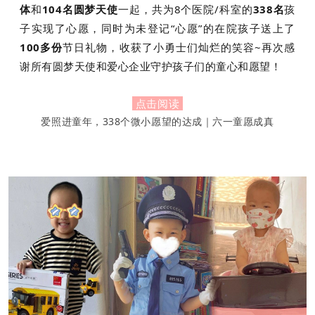
体
和
104名圆梦天使
一起，共为8个医院/科室的
338名
孩
子实现了心愿，同时为未登记“心愿”的在院孩子送上了
100多份
节日礼物，收获了小勇士们灿烂的笑容~
再次感
谢所有圆梦天使和爱心企业守护孩子们的童心和愿望！
点击阅读
爱照进童年，338个微小愿望的达成｜六一童愿成真