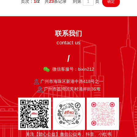
页次：
1
/2
共
23
条记录 到第
页
联系我们
contact us
/
微信客服号：bixin212
广州市海珠区新港中路418号之一
广州市荔湾区芳村涌岸街36号
关注【碧心公益】微信公众号、抖音、小红书